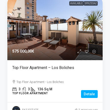
AVAILABLE
SPRZEDAŻ
575 000,00€
Top Floor Apartment – Los Boliches
Top Floor Apartment - Los Boliches
3
3
136
Sq M
TOP FLOOR APARTMENT
Detale
5KS ESTATE
2 miesiące ago