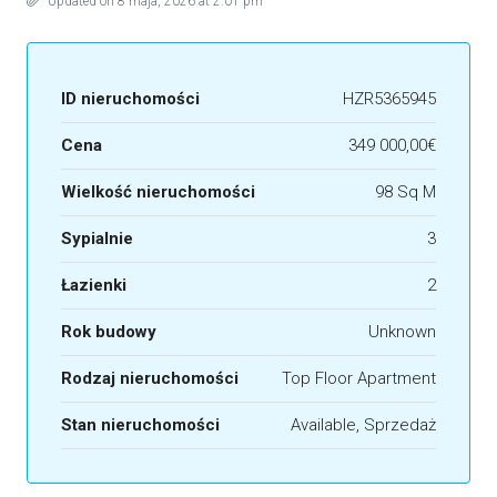
Updated on 8 maja, 2026 at 2:01 pm
ID nieruchomości
HZR5365945
Cena
349 000,00€
Wielkość nieruchomości
98 Sq M
Sypialnie
3
Łazienki
2
Rok budowy
Unknown
Rodzaj nieruchomości
Top Floor Apartment
Stan nieruchomości
Available, Sprzedaż