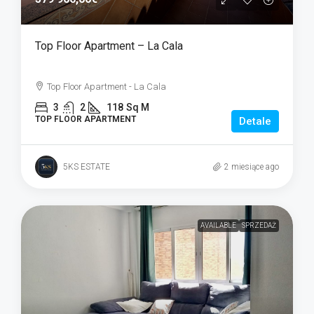
Top Floor Apartment – La Cala
Top Floor Apartment - La Cala
3
2
118
Sq M
TOP FLOOR APARTMENT
Detale
5KS ESTATE
2 miesiące ago
AVAILABLE
SPRZEDAŻ