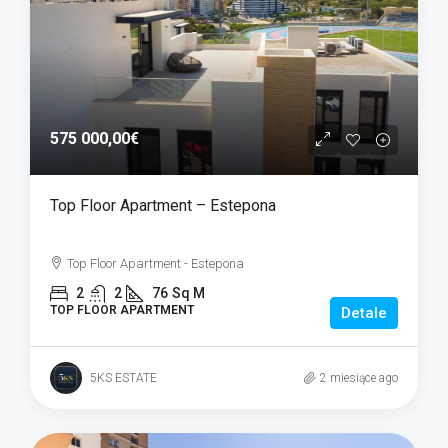
575 000,00€
Top Floor Apartment – Estepona
Top Floor Apartment - Estepona
2
2
76
Sq M
TOP FLOOR APARTMENT
Detale
5KS ESTATE
2 miesiące ago