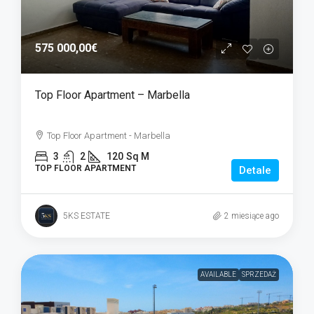
575 000,00€
Top Floor Apartment – Marbella
Top Floor Apartment - Marbella
3
2
120
Sq M
TOP FLOOR APARTMENT
Detale
5KS ESTATE
2 miesiące ago
AVAILABLE
SPRZEDAŻ